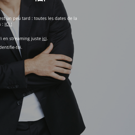
st un peu tard : toutes les dates de la
s :
ICI !
ri en streaming juste
ici
.
entifie-toi.