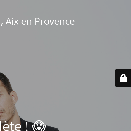
r, Aix en Provence
ète ! 😱