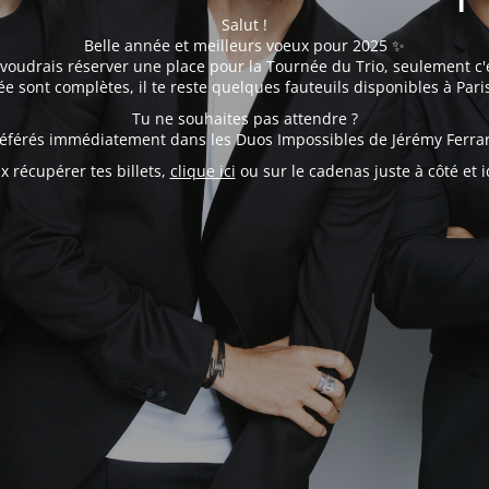
Salut !
Belle année et meilleurs voeux pour 2025 ✨
 voudrais réserver une place pour la Tournée du Trio, seulement c'e
e sont complètes, il te reste quelques fauteuils disponibles à Pari
Tu ne souhaites pas attendre ?
préférés immédiatement dans les Duos Impossibles de Jérémy Ferra
ux récupérer tes billets,
clique ici
ou sur le cadenas juste à côté et id