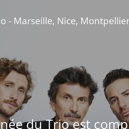
o - Marseille, Nice, Montpellie
née du Trio est compl