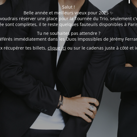
Salut !
Belle année et meilleurs voeux pour 2025 ✨
 voudrais réserver une place pour la Tournée du Trio, seulement c'e
e sont complètes, il te reste quelques fauteuils disponibles à Pari
Tu ne souhaites pas attendre ?
préférés immédiatement dans les Duos Impossibles de Jérémy Ferra
ux récupérer tes billets,
clique ici
ou sur le cadenas juste à côté et id