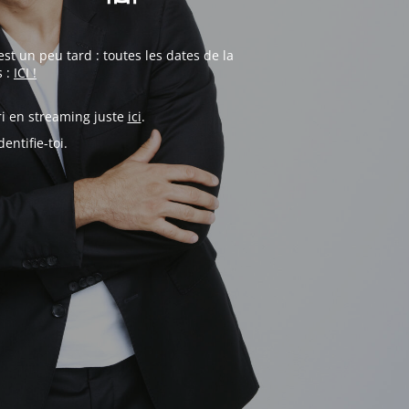
st un peu tard : toutes les dates de la
s :
ICI !
ri en streaming juste
ici
.
entifie-toi.