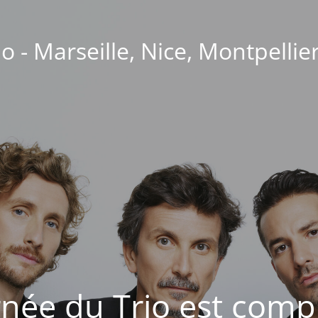
o - Marseille, Nice, Montpellie
née du Trio est compl