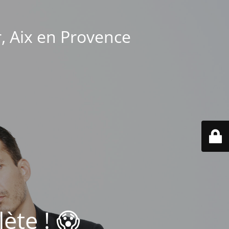
r, Aix en Provence
ète ! 😱